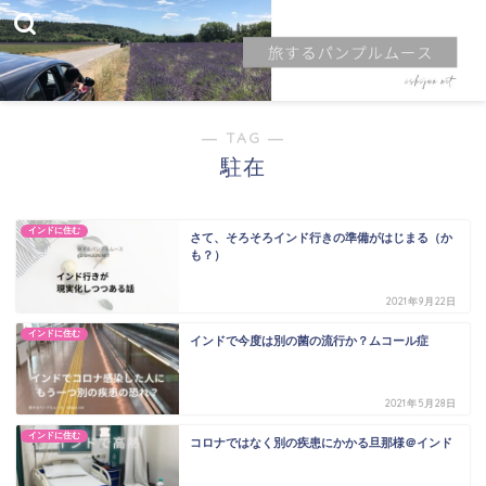
― TAG ―
駐在
インドに住む
さて、そろそろインド行きの準備がはじまる（か
も？）
2021年9月22日
インドに住む
インドで今度は別の菌の流行か？ムコール症
2021年5月28日
インドに住む
コロナではなく別の疾患にかかる旦那様＠インド