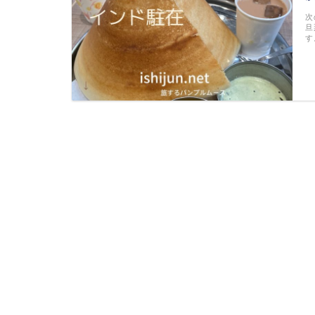
次
旦
す