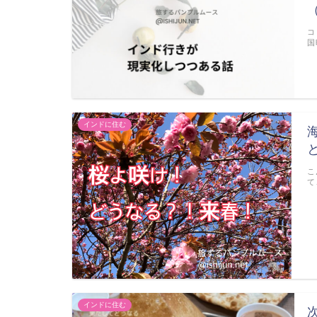
コ
国
インドに住む
こ
て
インドに住む