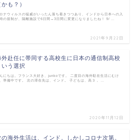
（かも？）
ロナウィルスの猛威がいったん落ち着きつつあり、インドから日本への入
時の規制が、隔離施設で6日間→3日間に変更になりましたね！ 9/ …
2021年9月22日
海外赴任に帯同する高校生に日本の通信制高校
という選択
んにちは。フランス大好き、junkoです。 二度目の海外駐在生活にむけ
、準備中です。 次の滞在先は、インド。 子どもは、高３， …
2020年11月12日
次の海外生活は、インド。しかしコロナ次第。