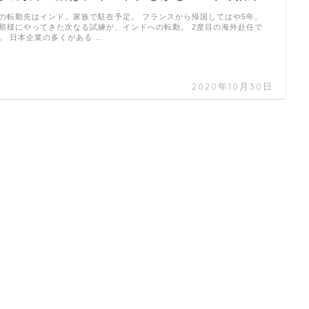
の転勤先はインド。家族で駐在予定。 フランスから帰国してはや5年。
那様にやってきた次なる試練が、インドへの転勤。 2度目の海外赴任で
。 日本企業の多くがある …
2020年10月30日